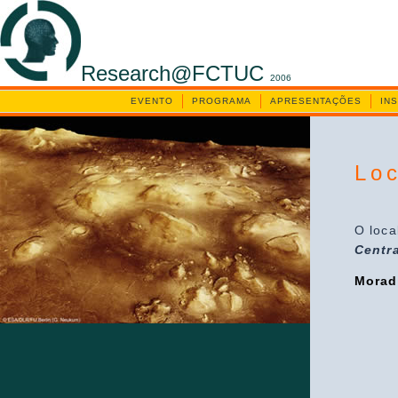
Research@FCTUC
2006
EVENTO
PROGRAMA
APRESENTAÇÕES
IN
Loc
O loca
Centra
Morad