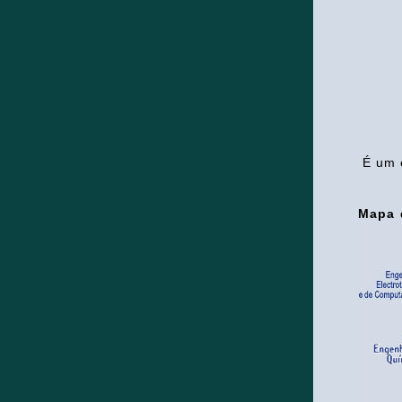
É um 
Mapa 